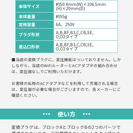
約50.4mm(W)×106.5mm
本体サイズ
(H)×20mm(D)
本体重量
約55g
定格容量
6A、250V
A,B,BF,B3,C,CB,SE,
プラグ形状
O,O2タイプ
A,B,BF,B3,C,CB,SE,
差込口形状
O,O2タイプ
■当店の変換プラグに、変圧機能はついておりません。しか
しながら、当店のWiFiルーターとACアダプタの組み合わせ
は、変圧器なしでご利用いただけます。
お客様の私物のACアダプタなどを利用して充電される場合
は、変圧器が必要な場合がございますので、各メーカーにご
確認ください。
使い方
変換プラグは、ブロックAとブロックBの2つのパーツで